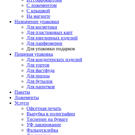
С ложементом
С крышкой
На магните
Назначение упаковки
Для косметики
Для пластиковых карт
Для ювелирных изделий
Для парфюмерии
Для упаковки подарков
Пищевая упаковка
Для кондитерских изделий
Для тортов
Для фастфуда
Для пиццы
Для бутылок
Для напитков
Пакеты
Ложементы
Услуги
Офсетная печать
Вырубка в полиграфии
Тиснение на бумаге
УФ лакирование
Фальцесклейка