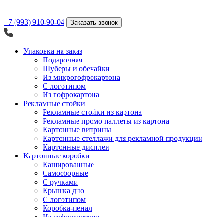
+7 (993) 910-90-04
Заказать звонок
Упаковка на заказ
Подарочная
Шуберы и обечайки
Из микрогофрокартона
С логотипом
Из гофрокартона
Рекламные стойки
Рекламные стойки из картона
Рекламные промо паллеты из картона
Картонные витрины
Картонные стеллажи для рекламной продукции
Картонные дисплеи
Картонные коробки
Кашированные
Самосборные
С ручками
Крышка дно
С логотипом
Коробка-пенал
Из гофрокартона