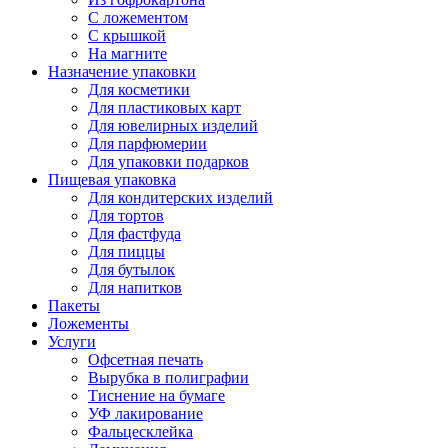
С ложементом
С крышкой
На магните
Назначение упаковки
Для косметики
Для пластиковых карт
Для ювелирных изделий
Для парфюмерии
Для упаковки подарков
Пищевая упаковка
Для кондитерских изделий
Для тортов
Для фастфуда
Для пиццы
Для бутылок
Для напитков
Пакеты
Ложементы
Услуги
Офсетная печать
Вырубка в полиграфии
Тиснение на бумаге
УФ лакирование
Фальцесклейка