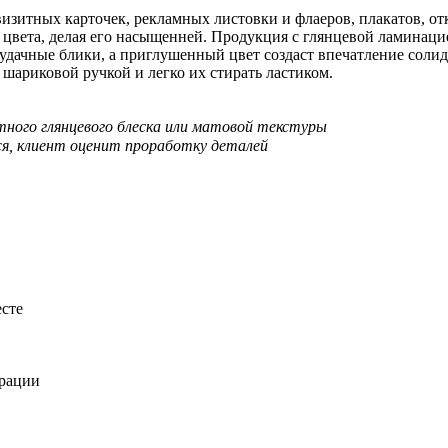
изитных карточек, рекламных листовки и флаеров, плакатов, от
 цвета, делая его насыщенней. Продукция с глянцевой ламинацие
удачные блики, а приглушенный цвет создаст впечатление соли
шариковой ручкой и легко их стирать ластиком.
тного глянцевого блеска или матовой текстуры
ся, клиент оценит проработку деталей
есте
ерации