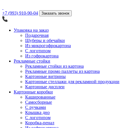
+7 (993) 910-90-04
Заказать звонок
Упаковка на заказ
Подарочная
Шуберы и обечайки
Из микрогофрокартона
С логотипом
Из гофрокартона
Рекламные стойки
Рекламные стойки из картона
Рекламные промо паллеты из картона
Картонные витрины
Картонные стеллажи для рекламной продукции
Картонные дисплеи
Картонные коробки
Кашированные
Самосборные
С ручками
Крышка дно
С логотипом
Коробка-пенал
Из гофрокартона