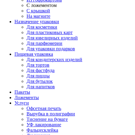
С ложементом
С крышкой
На магните
Назначение упаковки
Для косметики
Для пластиковых карт
Для ювелирных изделий
Для парфюмерии
Для упаковки подарков
Пищевая упаковка
Для кондитерских изделий
Для тортов
Для фастфуда
Для пиццы
Для бутылок
Для напитков
Пакеты
Ложементы
Услуги
Офсетная печать
Вырубка в полиграфии
Тиснение на бумаге
УФ лакирование
Фальцесклейка