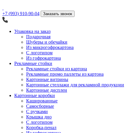
+7 (993) 910-90-04
Заказать звонок
Упаковка на заказ
Подарочная
Шуберы и обечайки
Из микрогофрокартона
С логотипом
Из гофрокартона
Рекламные стойки
Рекламные стойки из картона
Рекламные промо паллеты из картона
Картонные витрины
Картонные стеллажи для рекламной продукции
Картонные дисплеи
Картонные коробки
Кашированные
Самосборные
С ручками
Крышка дно
С логотипом
Коробка-пенал
Из гофрокартона