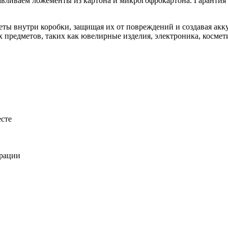
вливаем ложементы из картона и микрогофрокартона. Гарантия 
еты внутри коробки, защищая их от повреждений и создавая акк
 предметов, таких как ювелирные изделия, электроника, косме
есте
ерации