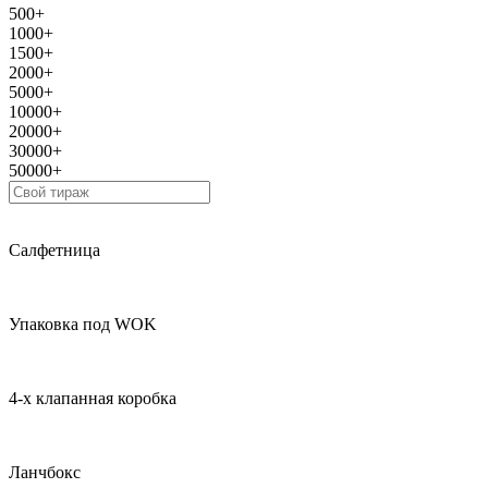
500+
1000+
1500+
2000+
5000+
10000+
20000+
30000+
50000+
Салфетница
Упаковка под WOK
4-х клапанная коробка
Ланчбокс